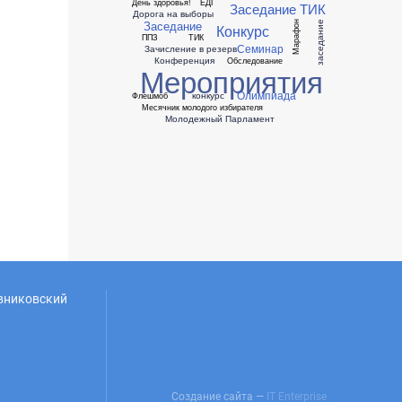
День здоровья!
ЕДГ
Заседание ТИК
Дорога на выборы
Заседание
Марафон
заседание
Конкурс
ППЗ
ТИК
Семинар
Зачисление в резерв
Конференция
Обследование
Мероприятия
Олимпиада
конкурс
Флешмоб
Месячник молодого избирателя
Молодежный Парламент
овниковский
Создание сайта —
IT Enterprise