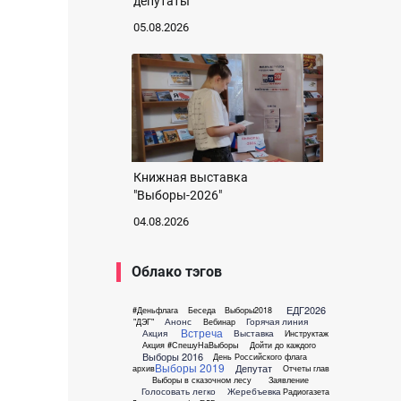
депутаты
05.08.2026
Книжная выставка
"Выборы-2026"
04.08.2026
Облако тэгов
ЕДГ2026
#Деньфлага
Беседа
Выборы2018
Анонс
Горячая линия
"ДЭГ"
Вебинар
Встреча
Акция
Выставка
Инструктаж
Акция #СпешуНаВыборы
Дойти до каждого
Выборы 2016
День Российского флага
Выборы 2019
Депутат
архив
Отчеты глав
Выборы в сказочном лесу
Заявление
Голосовать легко
Жеребъевка
Радиогазета