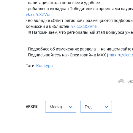
- навигация стала понятнее и удобнее;
- добавлена вкладка «Победители» с проектами лауре
vk.cc/cXZVoi
- во вкладке «Опыт регионов» размещаются подборки
комиссий и библиотек:
vk.cc/cXZVhE
️ !!! Напоминаем, что региональный этап конкурса уже
- Подробнее об изменениях раздела — на нашем сайте 
- Подписывайтесь на «Электорий» в MAX (
max.ru/elect
Тэги:
Конкурс
Вер
АРХИВ
Месяц
Год