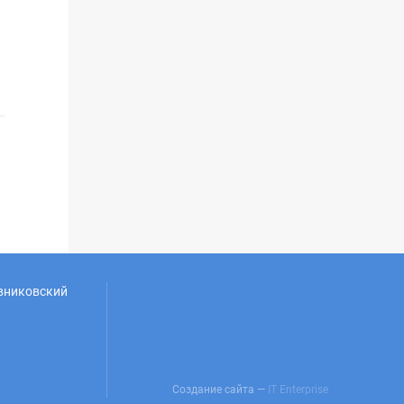
овниковский
Создание сайта —
IT Enterprise