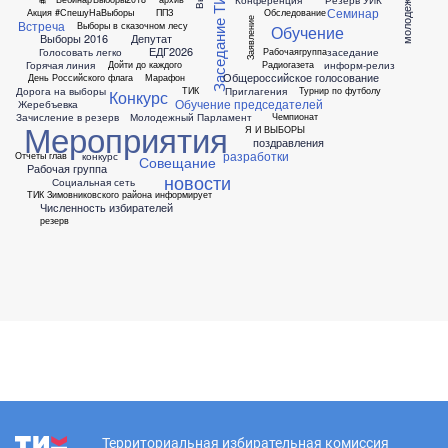
Заседание ТИК
молодежь
Семинар
Акция #СпешуНаВыборы
ППЗ
Обследование
Заявление
Встреча
Выборы в сказочном лесу
Обучение
Выборы 2016
Депутат
ЕДГ2026
Голосовать легко
заседание
Рабочаягруппа
Горячая линия
информ-релиз
Дойти до каждого
Радиогазета
Общероссийское голосование
День Российского флага
Марафон
Дорога на выборы
Приглагения
ТИК
Турнир по футболу
Конкурс
Обучение председателей
Жеребъевка
Зачисление в резерв
Молодежный Парламент
Чемпионат
Мероприятия
Я И ВЫБОРЫ
поздравления
разработки
конкурс
Отчеты глав
Совещание
Рабочая группа
новости
Социальная сеть
ТИК Зимовниковского района информирует
Численность избирателей
резерв
Территориальная избирательная комиссия