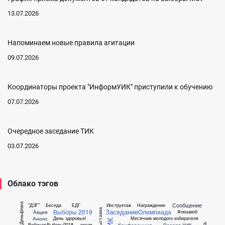
13.07.2026
Напоминаем новые правила агитации
09.07.2026
Координаторы проекта "ИнформУИК" приступили к обучению
07.07.2026
Очередное заседание ТИК
03.07.2026
Облако тэгов
Сообщение
#Деньфлага
"ДЭГ"
Беседа
ЕДГ
Инструктаж
Награждение
Выставка
Заседание
Выборы 2019
Олимпиада
Акция
Флешмоб
Анонс
День здоровья!
Месячник молодого избирателя
Конференция
Резерв УИК
Вебинар
Выборы2018
архив