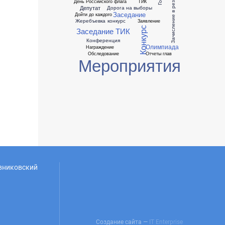
Зачисление в резерв
День Российского флага
ТИК
Депутат
Дорога на выборы
Заседание
Дойти до каждого
Жеребъевка
конкурс
Заявление
Конкурс
Заседание ТИК
Конференция
Олимпиада
Награждение
Обследование
Отчеты глав
Мероприятия
овниковский
Создание сайта —
IT Enterprise