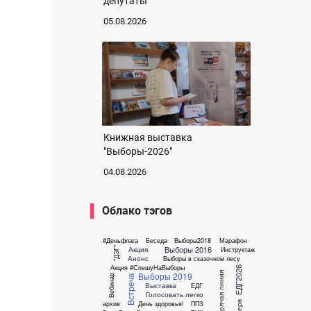
депутаты
05.08.2026
Книжная выставка
"Выборы-2026"
04.08.2026
Облако тэгов
#Деньфлага
Беседа
Выборы2018
Марафон
Выборы 2016
Акция
Инструктаж
"ДЭГ"
Анонс
Выборы в сказочном лесу
Акция #СпешуНаВыборы
ЕДГ2026
Горячая линия
Выборы 2019
Вебинар
Встреча
Выставка
ЕДГ
Голосовать легко
архив
День здоровья!
ППЗ