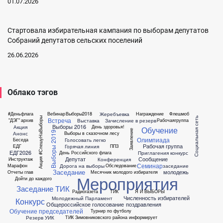
01.07.2026
Стартовала избирательная кампания по выборам депутатов
Собраний депутатов сельских поселений
26.06.2026
Облако тэгов
Жеребъевка
#Деньфлага
Вебинар
Выборы2018
Награждение
Флешмоб
Социальная сеть
Акция #СпешуНаВыборы
Встреча
Выставка
Зачисление в резерв
"ДЭГ"
архив
Рабочаягруппа
Выборы 2016
Акция
День здоровья!
Обучение
Заявление
Выборы 2019
Анонс
Выборы в сказочном лесу
Олимпиада
Голосовать легко
Беседа
Рабочая группа
Горячая линия
ЕДГ
ППЗ
ЕДГ2026
Приглагения
конкурс
День Российского флага
Депутат
Сообщение
Конференция
Инструктаж
Семинар
Дорога на выборы
заседание
Марафон
Обследование
Заседание
молодежь
Отчеты глав
Месячник молодого избирателя
Мероприятия
Дойти до каждого
Заседание ТИК
Радиогазета
ТИК
Я И ВЫБОРЫ
Численность избирателей
Молодежный Парламент
Конкурс
Общероссийское голосование
поздравления
Обучение председателей
Турнир по футболу
Резерв УИК
ТИК Зимовниковского района информирует