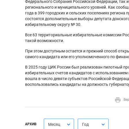
Федерального Собрания Российской Федерации, так 
регионального и муниципального уровней. Как сообща
года в 399 городских и сельских поселениях региона 
состоятся дополнительные выборы депутата донско
избирательному округу № 30.
Все 63 территориальные избирательные комиссии Рос
такой возможности.
При этом доступным остается и прежний способ откры
самого кандидата или его уполномоченного по финан
В 2025 году ЦИК России был реализован пилотный п
избирательных счетов кандидатов с использованием 
вошла в число девяти субъектов Российской Федерац
воспользовались кандидаты на должность губернато
Вер
АРХИВ
Месяц
Год