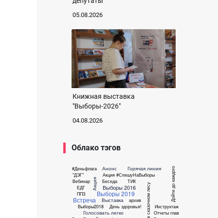
депутаты
05.08.2026
Книжная выставка
"Выборы-2026"
04.08.2026
Облако тэгов
Анонс
Горячая линия
#Деньфлага
Дойти до каждого
"ДЭГ"
Акция #СпешуНаВыборы
Акция
Вебинар
Беседа
ТИК
Выборы в сказочном лесу
Выборы 2016
ЕДГ
Выборы 2019
ППЗ
Встреча
Выставка
архив
Выборы2018
День здоровья!
Инструктаж
Голосовать легко
Отчеты глав