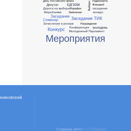
День Российского флага
Радиогазета
Депутат
ЕДГ2026
Флешмоб
Дорога на выборы
заседание
Марафон
Жеребъевка
конкурс
Заявление
Заседание
Заседание ТИК
Семинар
Зачисление в резерв
Награждение
молодежь
Конференция
Конкурс
Молодежный Парламент
Мероприятия
овниковский
Создание сайта —
IT Enterprise