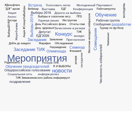
Встреча
молодежь
Голосовать легко
Молодежный Парламент
#Деньфлага
Акция #СпешуНаВыборы
Выставка
Конференция
"ДЭГ"
архив
Вебинар
ЕДГ
Рабочаягруппа
Выборы 2016
Акция
Дорога на выборы
Обучение
Месячник молодого избирателя
Выборы 2019
Анонс
Выборы в сказочном лесу
ППЗ
Рабочая группа
Горячая линия
Беседа
Инструктаж
разработки
Сообщение
Выборы2018
День Российского флага
Отчеты глав
Жеребъевка
Зачисление в резерв
День здоровья!
Турнир по футболу
Совещание
Депутат
ТИК
Конкурс
Чемпионат
ЕДГ2026
конкурс
Заседание
Приглагения
Заявление
Дойти до каждого
Марафон
Обследование
Численность избирателей
Семинар
Награждение
Заседание ТИК
Олимпиада
Флешмоб
Мероприятия
заседание
резерв
Резерв УИК
Радиогазета
Обучение председателей
Я И ВЫБОРЫ
новости
Общероссийское голосование
Социальная сеть
информ-релиз
ТИК Зимовниковского района информирует
поздравления