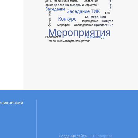
День Российского флага
Заявление
Дорога на выборы
архив
Инструктаж
Заседание
Заседание ТИК
Отчеты глав
ТИК
Конференция
Конкурс
конкурс
Награждение
Приглагения
Марафон
Обследование
Мероприятия
Олимпиада
Радиогазета
Месячник молодого избирателя
овниковский
Создание сайта —
IT Enterprise