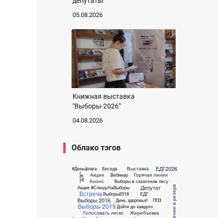
депутаты
05.08.2026
Книжная выставка
"Выборы-2026"
04.08.2026
Облако тэгов
ЕДГ2026
Выставка
#Деньфлага
Беседа
Акция
Горячая линия
Вебинар
"ДЭГ"
Анонс
Выборы в сказочном лесу
Депутат
Зачисление в резерв
Акция #СпешуНаВыборы
Встреча
Выборы2018
ЕДГ
Выборы 2016
День здоровья!
ППЗ
Выборы 2019
Дойти до каждого
Голосовать легко
Жеребъевка