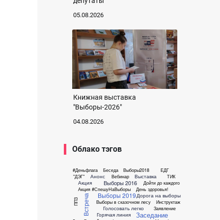
депутаты
05.08.2026
Книжная выставка
"Выборы-2026"
04.08.2026
Облако тэгов
#Деньфлага
Беседа
Выборы2018
ЕДГ
Анонс
Выставка
"ДЭГ"
Вебинар
ТИК
Выборы 2016
Акция
Дойти до каждого
Акция #СпешуНаВыборы
День здоровья!
Выборы 2019
Дорога на выборы
Встреча
ППЗ
Выборы в сказочном лесу
Инструктаж
Голосовать легко
Заявление
Заседание
Горячая линия