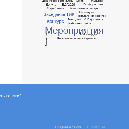
День Российского флага
архив
Марафон
Депутат
ЕДГ2026
Конференция
Жеребъевка
Зачисление в резерв
Награждение
Заседание ТИК
Приглагения
конкурс
Молодежный Парламент
Конкурс
Рабочая группа
Мероприятия
Отчеты глав
Рабочаягруппа
Месячник молодого избирателя
овниковский
Создание сайта —
IT Enterprise