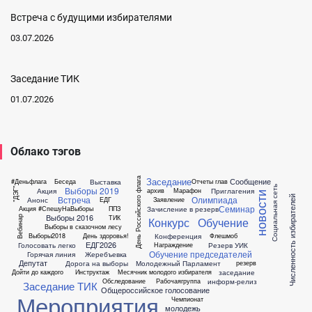
Встреча с будущими избирателями
03.07.2026
Заседание ТИК
01.07.2026
Облако тэгов
Заседание
Сообщение
День Российского флага
Выставка
#Деньфлага
Беседа
Отчеты глав
Социальная сеть
Выборы 2019
Акция
Приглагения
архив
Марафон
"ДЭГ"
новости
Численность избирателей
Встреча
Олимпиада
Анонс
ЕДГ
Заявление
Семинар
Зачисление в резерв
Акция #СпешуНаВыборы
ППЗ
Выборы 2016
ТИК
Вебинар
Конкурс
Обучение
Выборы в сказочном лесу
Конференция
Выборы2018
День здоровья!
Флешмоб
ЕДГ2026
Голосовать легко
Резерв УИК
Награждение
Обучение председателей
Горячая линия
Жеребъевка
Депутат
Дорога на выборы
Молодежный Парламент
резерв
заседание
Дойти до каждого
Инструктаж
Месячник молодого избирателя
информ-релиз
Обследование
Рабочаягруппа
Заседание ТИК
Общероссийское голосование
Мероприятия
Чемпионат
молодежь