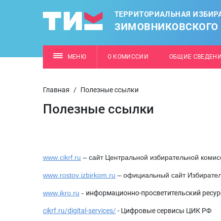
ТЕРРИТОРИАЛЬНАЯ ИЗБИР
ЗИМОВНИКОВСКОГО
МЕНЮ
О КОМИССИИ
ОБЩИЕ СВЕДЕН
Главная
/
Полезные ссылки
Полезные ссылки
www
.
cikrf
.
ru
– сайт Центральной избирательной комис
www
.
rostov
.
izbirkom
.
ru
– официальный сайт Избирател
www
.
ikro
.
ru
-
информационно-просветительский ресур
cikrf.ru/digital-services/
- Цифровые сервисы ЦИК РФ